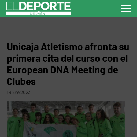
Unicaja Atletismo afronta su
primera cita del curso con el
European DNA Meeting de
Clubes
19 Ene 2023