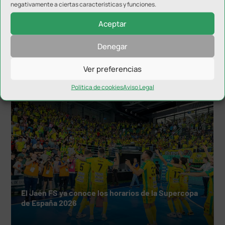
negativamente a ciertas características y funciones.
Aceptar
Denegar
Inter JP Financial disputará el Trofeo del Olivo
Ver preferencias
Política de cookies
Aviso Legal
El Jaén FS ya conoce los horarios de la Supercopa
de España 2026