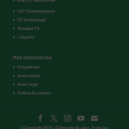
Atlético Mancha Real
UDC Torredonjimeno
CD Torreperogil
Mengíbar FS
+ Deporte
Más información
Fotogalerías
Anunciantes
Aviso Legal
Política de cookies
© Copyright 2021 -
El Deporte de Jaén
. Todos los