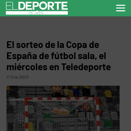
El sorteo de la Copa de
España de fútbol sala, el
miércoles en Teledeporte
17 Ene 2023