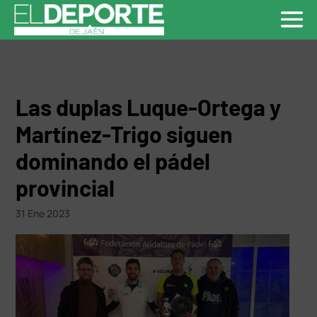
Las duplas Luque-Ortega y
Martínez-Trigo siguen
dominando el pádel
provincial
31 Ene 2023