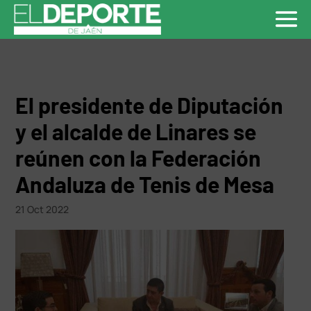
El presidente de Diputación
y el alcalde de Linares se
reúnen con la Federación
Andaluza de Tenis de Mesa
21 Oct 2022