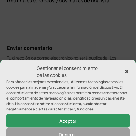
tres finales europeas y dos plazas de finalista.
Enviar comentario
Tu dirección de correo electrónico no será publicada.
Los
campos obligatorios están marcados con
*
Gestionar el consentimiento
de las cookies
Para ofrecer las mejores experiencias, utilizamos tecnologías como las
cookies para almacenar y/o acceder a la información del dispositivo. El
consentimiento de estas tecnologías nos permitirá procesar datos como
el comportamiento de navegación o las identificaciones únicas en este
sitio. No consentir o retirar el consentimiento, puede afectar
negativamente a ciertas características y funciones.
Aceptar
Denegar