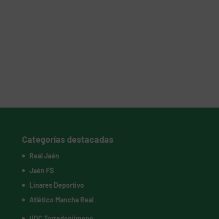
Categorías destacadas
Real Jaén
Jaén FS
Linares Deportivo
Atlético Mancha Real
UDC Torredonjimeno