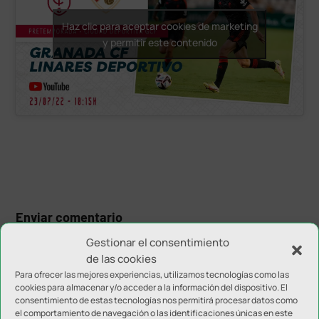
Haz clic para aceptar cookies de marketing
y permitir este contenido
Enviar comentario
Tu dirección de correo electrónico no será publicada.
Los
Gestionar el consentimiento
campos obligatorios están marcados con
*
de las cookies
Para ofrecer las mejores experiencias, utilizamos tecnologías como las
cookies para almacenar y/o acceder a la información del dispositivo. El
consentimiento de estas tecnologías nos permitirá procesar datos como
el comportamiento de navegación o las identificaciones únicas en este