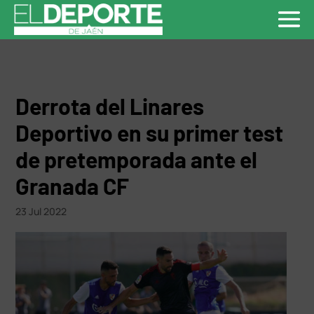
Derrota del Linares
Deportivo en su primer test
de pretemporada ante el
Granada CF
23 Jul 2022