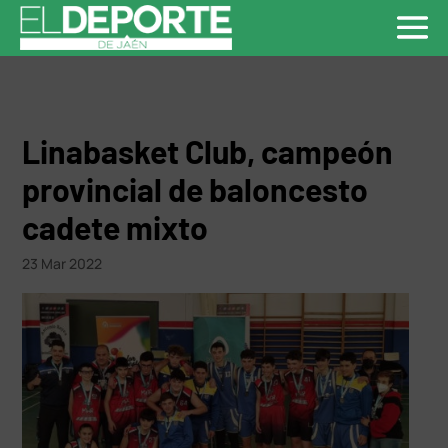
Linabasket Club, campeón
provincial de baloncesto
cadete mixto
23 Mar 2022