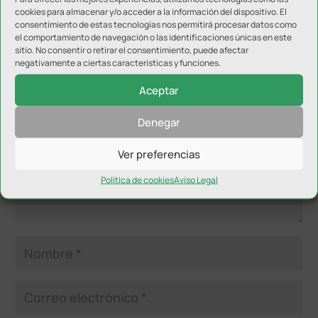
cookies para almacenar y/o acceder a la información del dispositivo. El
consentimiento de estas tecnologías nos permitirá procesar datos como
el comportamiento de navegación o las identificaciones únicas en este
Enviar comentario
sitio. No consentir o retirar el consentimiento, puede afectar
negativamente a ciertas características y funciones.
Tu dirección de correo electrónico no será publicada.
Los
campos obligatorios están marcados con
*
Aceptar
Denegar
Ver preferencias
Política de cookies
Aviso Legal