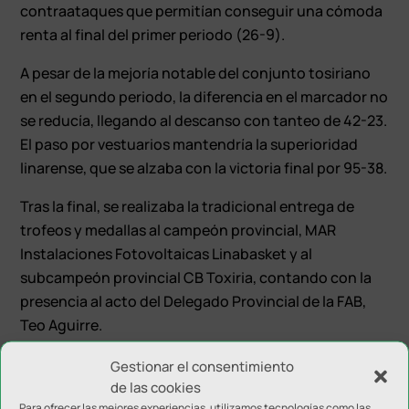
contraataques que permitían conseguir una cómoda
renta al final del primer periodo (26-9).
A pesar de la mejoría notable del conjunto tosiriano
en el segundo periodo, la diferencia en el marcador no
se reducía, llegando al descanso con tanteo de 42-23.
El paso por vestuarios mantendría la superioridad
linarense, que se alzaba con la victoria final por 95-38.
Tras la final, se realizaba la tradicional entrega de
trofeos y medallas al campeón provincial, MAR
Instalaciones Fotovoltaicas Linabasket y al
subcampeón provincial CB Toxiria, contando con la
presencia al acto del Delegado Provincial de la FAB,
Teo Aguirre.
Gestionar el consentimiento
de las cookies
Para ofrecer las mejores experiencias, utilizamos tecnologías como las