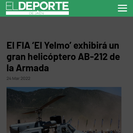
El FIA ‘El Yelmo’ exhibirá un
gran helicóptero AB-212 de
la Armada
24 Mar 2022