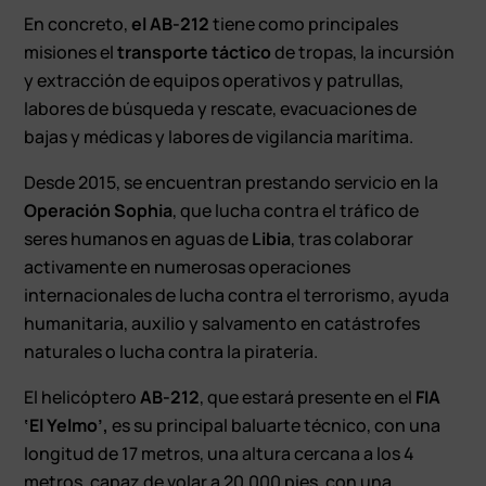
En concreto,
el AB-212
tiene como principales
misiones el
transporte táctico
de tropas, la incursión
y extracción de equipos operativos y patrullas,
labores de búsqueda y rescate, evacuaciones de
bajas y médicas y labores de vigilancia marítima.
Desde 2015, se encuentran prestando servicio en la
Operación Sophia
, que lucha contra el tráfico de
seres humanos en aguas de
Libia
, tras colaborar
activamente en numerosas operaciones
internacionales de lucha contra el terrorismo, ayuda
humanitaria, auxilio y salvamento en catástrofes
naturales o lucha contra la piratería.
El helicóptero
AB-212
, que estará presente en el
FIA
‘El Yelmo’,
es su principal baluarte técnico, con una
longitud de 17 metros, una altura cercana a los 4
metros, capaz de volar a 20.000 pies, con una