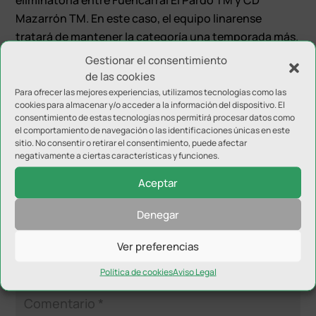
Mazarrón TM. En este caso, el equipo linarense
tratará de mantener la categoría una temporada más.
Gestionar el consentimiento
Si comenzará a competir este 26 de Febrero el
de las cookies
Pinturas Rus Linares de Segunda División. Inmerso en
Para ofrecer las mejores experiencias, utilizamos tecnologías como las
la fase de ascenso, tendrá como rival al CTM Ilicitano.
cookies para almacenar y/o acceder a la información del dispositivo. El
consentimiento de estas tecnologías nos permitirá procesar datos como
La vuelta en tierras alicantinas el 20 de Marzo.
el comportamiento de navegación o las identificaciones únicas en este
sitio. No consentir o retirar el consentimiento, puede afectar
negativamente a ciertas características y funciones.
Aceptar
Denegar
Enviar comentario
Ver preferencias
Tu dirección de correo electrónico no será publicada.
Los
campos obligatorios están marcados con
*
Política de cookies
Aviso Legal