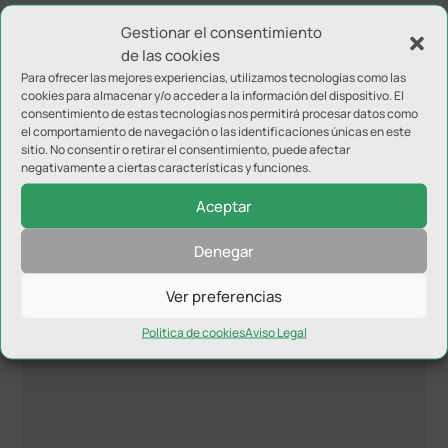
el primer puesto asegurado. Lo más complicado está
Gestionar el consentimiento
por llegar con la disputa de las eliminatorias por el
de las cookies
ascenso.
Para ofrecer las mejores experiencias, utilizamos tecnologías como las
cookies para almacenar y/o acceder a la información del dispositivo. El
consentimiento de estas tecnologías nos permitirá procesar datos como
el comportamiento de navegación o las identificaciones únicas en este
sitio. No consentir o retirar el consentimiento, puede afectar
negativamente a ciertas características y funciones.
Aceptar
Enviar comentario
Denegar
Tu dirección de correo electrónico no será publicada.
Los
campos obligatorios están marcados con
*
Ver preferencias
Política de cookies
Aviso Legal