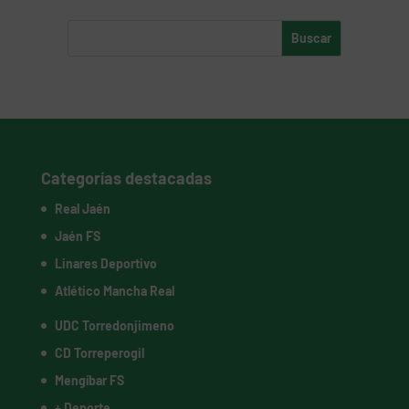
Categorías destacadas
Real Jaén
Jaén FS
Linares Deportivo
Atlético Mancha Real
UDC Torredonjimeno
CD Torreperogil
Mengíbar FS
+ Deporte