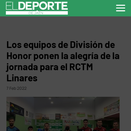
Los equipos de División de
Honor ponen la alegría de la
jornada para el RCTM
Linares
7 Feb 2022