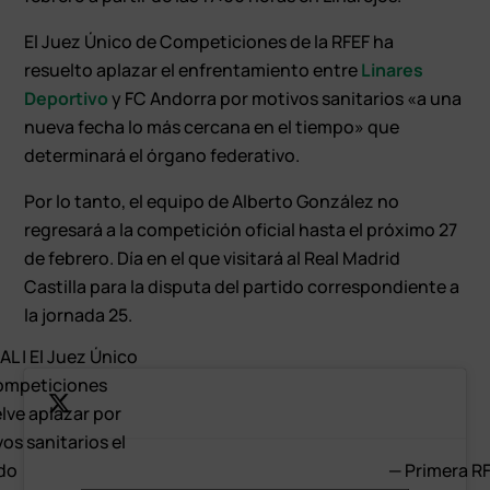
El Juez Único de Competiciones de la RFEF ha
resuelto aplazar el enfrentamiento entre
Linares
Deportivo
y FC Andorra por motivos sanitarios «a una
nueva fecha lo más cercana en el tiempo» que
determinará el órgano federativo.
Por lo tanto, el equipo de Alberto González no
regresará a la competición oficial hasta el próximo 27
de febrero. Día en el que visitará al Real Madrid
Castilla para la disputa del partido correspondiente a
la jornada 25.
AL | El Juez Único
ompeticiones
lve aplazar por
os sanitarios el
do
— Primera R