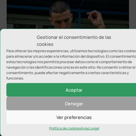
Gestionar el consentimiento de las
cookies
Para ofrecer las mejores experiencias, utilizamos tecnologías como las cookie
Hugo Díaz anuncia su retirada
para almacenar y/o acceder a la información del dispositivo. El consentimient
estas tecnologías nos permitirá procesar datos como el comportamiento de
navegación o las identificaciones únicas en este sitio. No consentir o retirar el
consentimiento, puede afectar negativamente a ciertas características y
funciones.
Aceptar
Denegar
Ver preferencias
Política de cookies
Aviso Legal