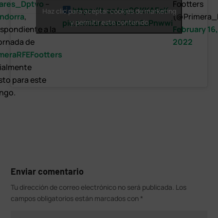
ares_Dptvo
–
Footters
https://t.co/np2CKKAEcK
Haz clic para aceptar cookies de marketing
ndorra
,
(@Primera_
pic.twitter.com/MdsEuPnwwi
y permitir este contenido
spondiente a la
February 16,
ornada de
2022
meraRFEFootters
cialmente
sto para este
ngo.
Enviar comentario
Tu dirección de correo electrónico no será publicada.
Los
campos obligatorios están marcados con
*