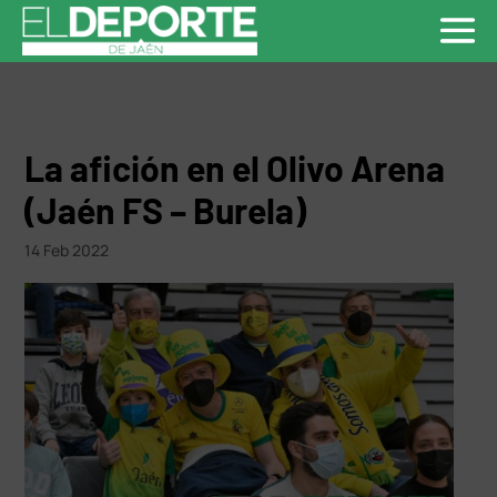
La afición en el Olivo Arena
(Jaén FS – Burela)
14 Feb 2022