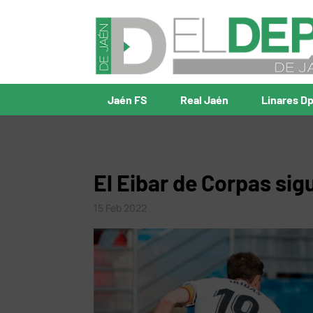
Jaén FS
Real Jaén
Linares D
El Eibar de Corpas sig
15 Feb 2022