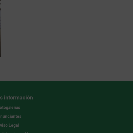
s información
otogalerías
nunciantes
viso Legal