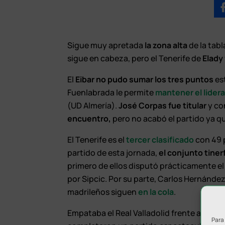
Sigue muy apretada
la zona alta
de la tabl
sigue en cabeza, pero el Tenerife de
Elady
El
Eibar no pudo sumar los tres puntos
est
Fuenlabrada le permite
mantener el lider
(UD Almería).
José Corpas fue titular
y co
encuentro,
pero no acabó el partido ya qu
El Tenerife es el
tercer clasificado
con 49 p
partido de esta jornada,
el conjunto tiner
primero de ellos disputó prácticamente el 
por Sipcic. Por su parte, Carlos Hernánde
madrileños siguen
en la cola
.
Empataba el Real Valladolid frente al Gir
Para