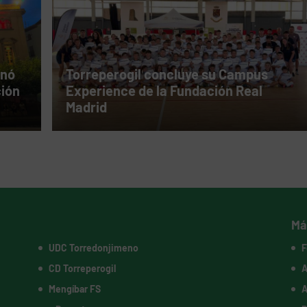
inó
Torreperogil concluye su Campus
ción
Experience de la Fundación Real
Madrid
Má
UDC Torredonjimeno
F
CD Torreperogil
A
Mengíbar FS
A