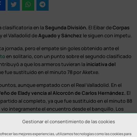
a clasificatoria en la
Segunda División.
El Eibar de
Corpas
y el Valladolid de
Aguado y Sánchez
le siguen con ímpetu.
a jornada, pero el empate sin goles obtenido ante el
ato
en solitario, con un punto sobre el segundo clasificado
ntribuyó a que los armeros tuvieran la
iniciativa del
e fue sustituido en el minuto 78 por Aketxe.
untos, aunque empatado con el Real Valladolid. En el
feño de Elady vencía
al Alcorcón de Carlos Hernández.
El
partido al completo, ya que fue sustituido en el minuto 88
z vio íntegramente el encuentro desde el banquillo. Los
Gestionar el consentimiento de las cookies
ona a dos goles. Dos equipos con mucho potencial que
 ofrecer las mejores experiencias, utilizamos tecnologías como las cookies para