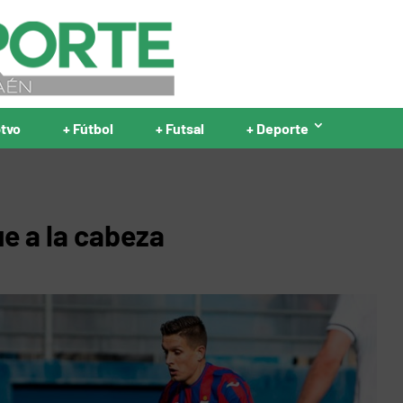
ptvo
+ Fútbol
+ Futsal
+ Deporte
ue a la cabeza