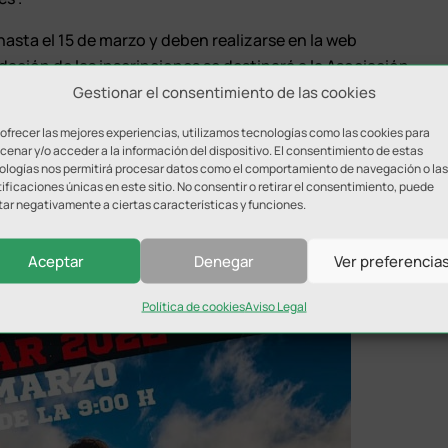
asta el 15 de marzo y deben realizarse en la web
ción de las inscripciones se destinará a la Asociación
Gestionar el consentimiento de las cookies
 ofrecer las mejores experiencias, utilizamos tecnologías como las cookies para
enar y/o acceder a la información del dispositivo. El consentimiento de estas
ologías nos permitirá procesar datos como el comportamiento de navegación o las
ificaciones únicas en este sitio. No consentir o retirar el consentimiento, puede
tar negativamente a ciertas características y funciones.
Aceptar
Denegar
Ver preferencia
Política de cookies
Aviso Legal