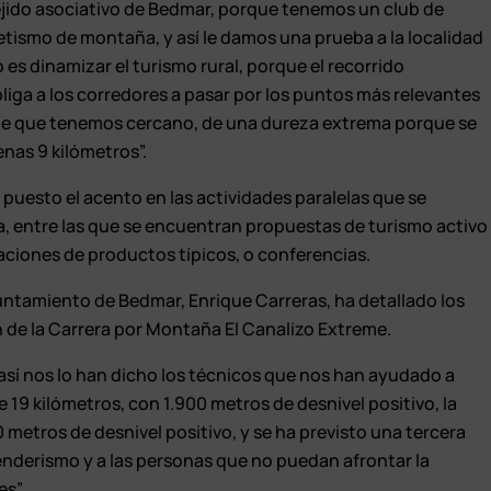
 tejido asociativo de Bedmar, porque tenemos un club de
etismo de montaña, y así le damos una prueba a la localidad
 es dinamizar el turismo rural, porque el recorrido
iga a los corredores a pasar por los puntos más relevantes
te que tenemos cercano, de una dureza extrema porque se
nas 9 kilómetros”.
 puesto el acento en las actividades paralelas que se
a, entre las que se encuentran propuestas de turismo activo
aciones de productos típicos, o conferencias.
yuntamiento de Bedmar, Enrique Carreras, ha detallado los
 de la Carrera por Montaña El Canalizo Extreme.
así nos lo han dicho los técnicos que nos han ayudado a
de 19 kilómetros, con 1.900 metros de desnivel positivo, la
0 metros de desnivel positivo, y se ha previsto una tercera
 senderismo y a las personas que no puedan afrontar la
es”.