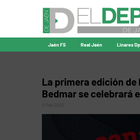
Jaén FS
Real Jaén
Linares D
La primera edición de 
Bedmar se celebrará e
9 Feb 2022