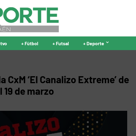
ptvo
+ Fútbol
+ Futsal
+ Deporte
la CxM ‘El Canalizo Extreme’ de
l 19 de marzo