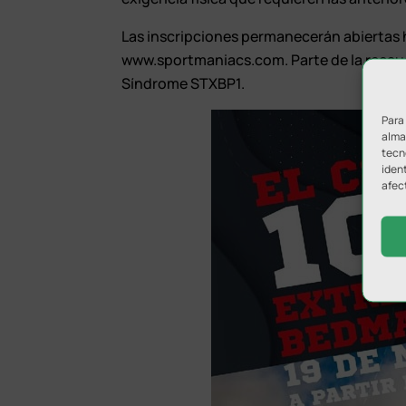
Las inscripciones permanecerán abiertas h
www.sportmaniacs.com. Parte de la recauda
Síndrome STXBP1.
Para
almac
tecn
ident
afec