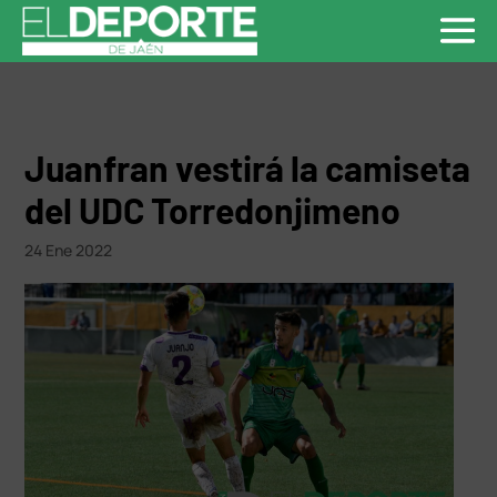
Juanfran vestirá la camiseta
del UDC Torredonjimeno
24 Ene 2022