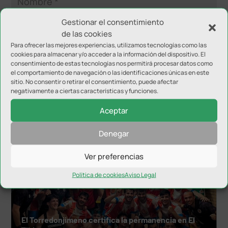
Gestionar el consentimiento
de las cookies
Para ofrecer las mejores experiencias, utilizamos tecnologías como las
cookies para almacenar y/o acceder a la información del dispositivo. El
consentimiento de estas tecnologías nos permitirá procesar datos como
el comportamiento de navegación o las identificaciones únicas en este
sitio. No consentir o retirar el consentimiento, puede afectar
negativamente a ciertas características y funciones.
NOTICIAS RELACIONADAS
Aceptar
Denegar
Ver preferencias
Política de cookies
Aviso Legal
El Torredonjimeno certifica la permanencia en El