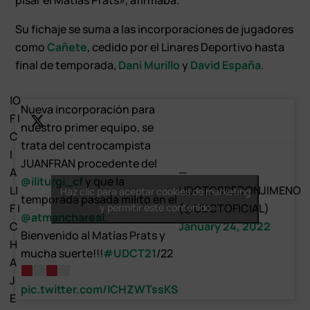
Su fichaje se suma a las incorporaciones de jugadores
como
Cañete
, cedido por el Linares Deportivo hasta
final de temporada,
Dani Murillo
y
David España
.
|O
Nueva incorporación para
F I
nuestro primer equipo, se
C
trata del centrocampista
I
JUANFRAN procedente del
A
—
@iliturgi_cf
y que la
L|
UDCTORREDONJIMENO
Haz clic para aceptar cookies de marketing
temporada pasada militó en el
F I
y permitir este contenido
(@UDCTOFICIAL)
@atmanchareal
.
C
January 24, 2022
Bienvenido al Matías Prats y
H
mucha suerte!!!
#UDCT21
/22
A
J
pic.twitter.com/lCHZWTssKS
E