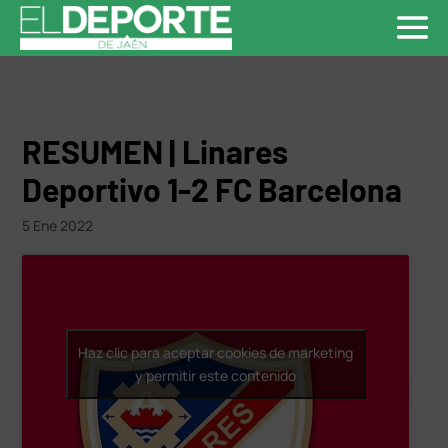
RESUMEN | Linares
Deportivo 1-2 FC Barcelona
5 Ene 2022
Haz clic para aceptar cookies de marketing
y permitir este contenido