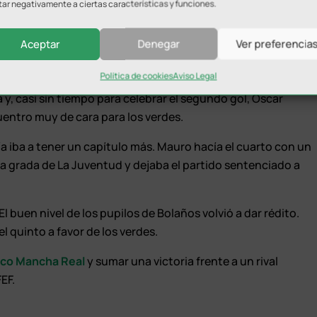
llegar el empate. La zaga verde consiguió impedirlo con una
tar negativamente a ciertas características y funciones.
 Víctor Fenoll.
Aceptar
Denegar
Ver preferencia
sto en el inicio del encuentro. Tan sólo le hicieron falta unos
tar otro golpe a su rival.
Política de cookies
Aviso Legal
 y, casi sin tiempo para celebrar el segundo gol, Óscar
uentro muy de cara para los verdes.
vía iba a tener un capítulo más. Mauro hacía el cuarto con un
la grada de La Juventud y dejaba el partido sentenciado a
El buen nivel de los pupilos de Bolaños volvió a dar rédito.
l quinto a favor de los verdes.
tico Mancha Real
y sumar una victoria frente a un rival
EF.