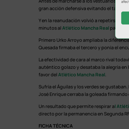
Antes de marcharse a los vestuarios pudo 
afec
gran acción defensiva evitando el tanto de
Y en la reanudación volvió a repetirse lo vi
minutos al
Atlético Mancha Real
para ases
Primero Urko Arroyo ampliaba la diferencia
Quesada firmaba el tercero y ponía el enc
La efectividad de cara al marco rival toda
auténtico golazo y desataba la alegría en 
favor del
Atlético Mancha Real
.
Sufría el Águilas y los verdes se gustaban. 
José Enrique cerraba la goleada firmando e
Un resultado que permite respirar a
l Atlé
directo por la permanencia en Segunda RF
FICHA TÉCNICA