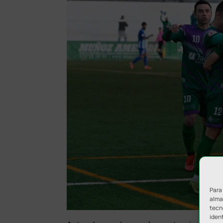
Para
almac
tecn
ident