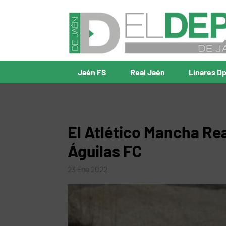
Jaén FS
Real Jaén
Linares D
El Atlético Mancha Re
Águilas FC
23 Ene 2022