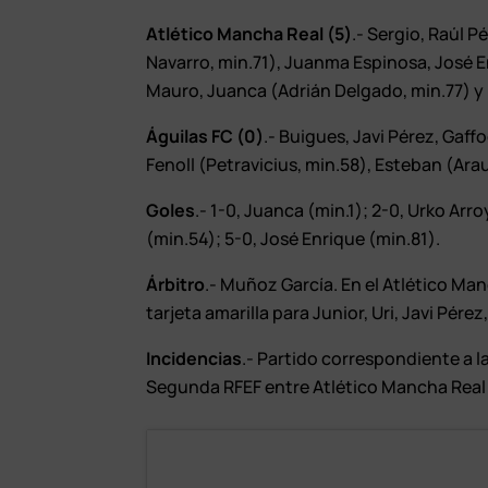
Atlético Mancha Real (5)
.- Sergio, Raúl 
Navarro, min.71), Juanma Espinosa, José En
Mauro, Juanca (Adrián Delgado, min.77) y
Águilas FC (0)
.- Buigues, Javi Pérez, Gaff
Fenoll (Petravicius, min.58), Esteban (Ara
Goles
.- 1-0, Juanca (min.1); 2-0, Urko Ar
(min.54); 5-0, José Enrique (min.81).
Árbitro
.- Muñoz García. En el Atlético Manc
tarjeta amarilla para Junior, Uri, Javi Pérez
Incidencias
.- Partido correspondiente a 
Segunda RFEF entre Atlético Mancha Real y