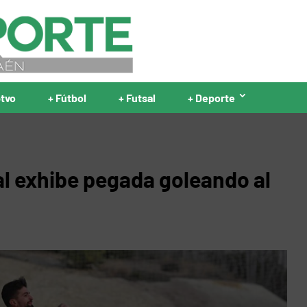
ptvo
+ Fútbol
+ Futsal
+ Deporte
al exhibe pegada goleando al