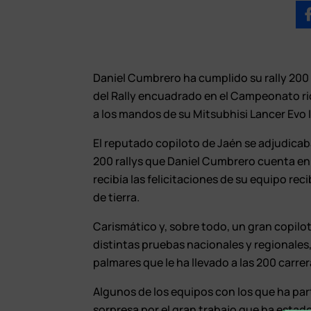
Daniel Cumbrero ha cumplido su rally 200 
del Rally encuadrado en el Campeonato rioj
a los mandos de su Mitsubhisi Lancer Evo I
El reputado copiloto de Jaén se adjudicaba
200 rallys que Daniel Cumbrero cuenta en
recibía las felicitaciones de su equipo rec
de tierra.
Carismático y, sobre todo, un gran copiloto
distintas pruebas nacionales y regionales,
palmares que le ha llevado a las 200 carrer
Algunos de los equipos con los que ha p
sorpresa por el gran trabajo que ha estad