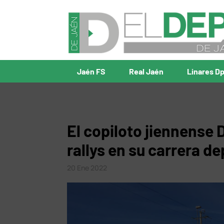
Jaén FS
Real Jaén
Linares D
El copiloto jiennense
rallys en su carrera de
20 Ene 2022