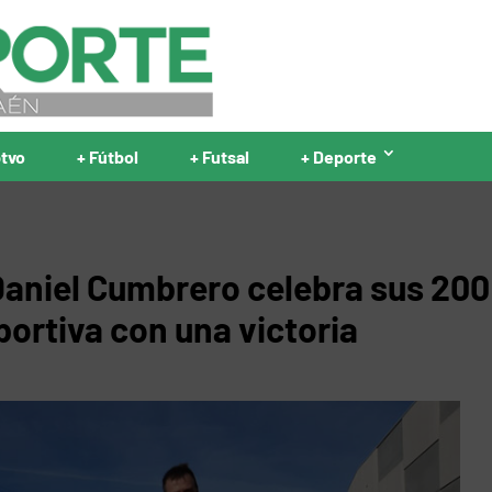
ptvo
+ Fútbol
+ Futsal
+ Deporte
 Daniel Cumbrero celebra sus 200
portiva con una victoria