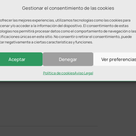
Gestionar el consentimiento de las cookies
ta victoria junto a Leyun. Los recuerdos de mis inicios, los
he competido y las muchas historias y anécdotas que he
 ofrecer las mejores experiencias, utilizamos tecnologías como las cookies para
enar y/o acceder a la información del dispositivo. El consentimiento de estas
o tengo palabras de agradecimiento para todos por
ologías nos permitirá procesar datos como el comportamiento de navegación o las
omo copiloto que espero seguir viviendo con intensidad
ificaciones únicas en este sitio. No consentir o retirar el consentimiento, puede
tar negativamente a ciertas características y funciones.
taba Cumbrero.
Aceptar
Denegar
Ver preferencia
Política de cookies
Aviso Legal