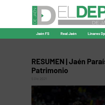
Jaén FS
Real Jaén
Linares D
RESUMEN | Jaén Paraís
Patrimonio
5 Dic 2021