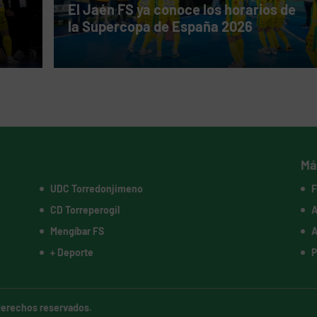
El Jaén FS ya conoce los horarios de
la Supercopa de España 2026
Má
UDC Torredonjimeno
F
CD Torreperogil
A
Mengíbar FS
A
+ Deporte
P
 derechos reservados.