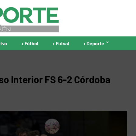
ptvo
+ Fútbol
+ Futsal
+ Deporte
o Interior FS 6-2 Córdoba