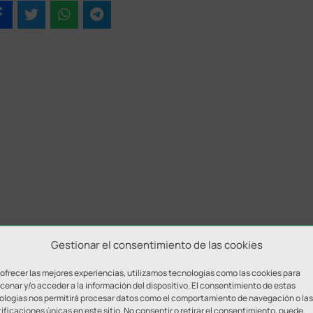
Gestionar el consentimiento de las cookies
 ofrecer las mejores experiencias, utilizamos tecnologías como las cookies para
enar y/o acceder a la información del dispositivo. El consentimiento de estas
ologías nos permitirá procesar datos como el comportamiento de navegación o las
ificaciones únicas en este sitio. No consentir o retirar el consentimiento, puede