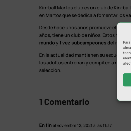
Kin-ball Martos club es un club de Kin-ba
en Martos que se dedica a fomentar los
va
Desde hace unos años promueve el Kin-ba
años, tiene un club de niños. Estos niños
mundo
y
1 vez subcampeones del mund
Para
almac
tecn
En la actualidad mantienen su escuela de
ident
los adultos entrenan y compiten a nivel n
afec
selección.
1 Comentario
En fin
el noviembre 12, 2021 a las 11:37