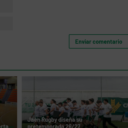
Jaén Rugby diseña su
erta
pretemporada 26/27