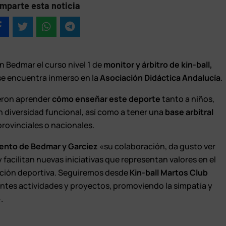
mparte esta noticia
 Bedmar el curso nivel 1 de
monitor y árbitro de kin-ball,
e encuentra inmerso en la
Asociación Didáctica Andalucía
.
ieron aprender
cómo enseñar este deporte
tanto a niños,
 diversidad funcional, así como a tener una
base arbitral
ovinciales o nacionales.
ento de Bedmar y Garcíez
«su colaboración, da gusto ver
facilitan nuevas iniciativas que representan valores en el
ación deportiva. Seguiremos desde
Kin-ball Martos Club
entes actividades y proyectos, promoviendo la simpatía y
.