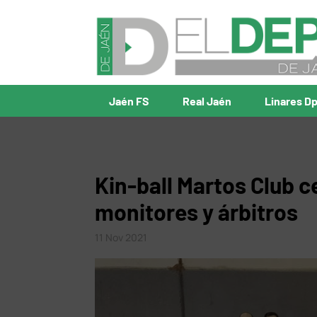
Jaén FS
Real Jaén
Linares D
Kin-ball Martos Club 
monitores y árbitros
11 Nov 2021