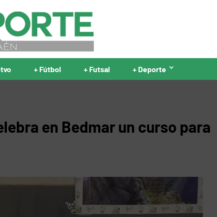
ptvo
+ Fútbol
+ Futsal
+ Deporte
celebra en Bedmar un curso para