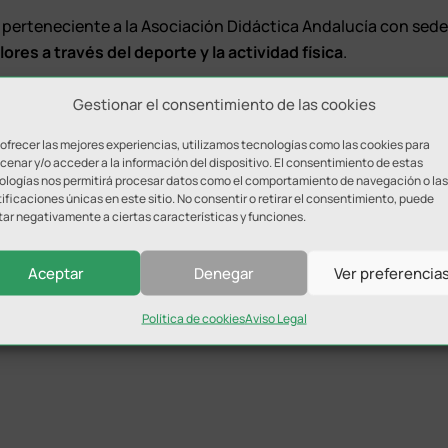
ll perteneciente a la Asociación Didáctica Andalucía con sed
lores a través del deporte y la actividad física
.
ll como deporte que transmite
valores
y, desde hace unos
Gestionar el consentimiento de las cookies
 son
5 veces campeones de España
,
1 vez campeones del
o
.
 ofrecer las mejores experiencias, utilizamos tecnologías como las cookies para
enar y/o acceder a la información del dispositivo. El consentimiento de estas
ologías nos permitirá procesar datos como el comportamiento de navegación o las
portiva con dos días de entrenamiento en
Martos
. Además
ificaciones únicas en este sitio. No consentir o retirar el consentimiento, puede
acional, donde muchos de ellos y ellas pertenecen a la
tar negativamente a ciertas características y funciones.
Aceptar
Denegar
Ver preferencia
Política de cookies
Aviso Legal