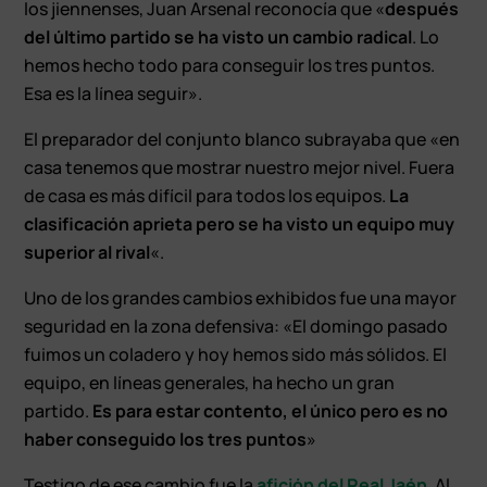
los jiennenses, Juan Arsenal reconocía que «
después
del último partido se ha visto un cambio radical
. Lo
hemos hecho todo para conseguir los tres puntos.
Esa es la línea seguir».
El preparador del conjunto blanco subrayaba que «en
casa tenemos que mostrar nuestro mejor nivel. Fuera
de casa es más difícil para todos los equipos.
La
clasificación aprieta pero se ha visto un equipo muy
superior al rival
«.
Uno de los grandes cambios exhibidos fue una mayor
seguridad en la zona defensiva: «El domingo pasado
fuimos un coladero y hoy hemos sido más sólidos. El
equipo, en líneas generales, ha hecho un gran
partido.
Es para estar contento, el único pero es no
haber conseguido los tres puntos
»
Testigo de ese cambio fue la
afición del Real Jaén
. Al