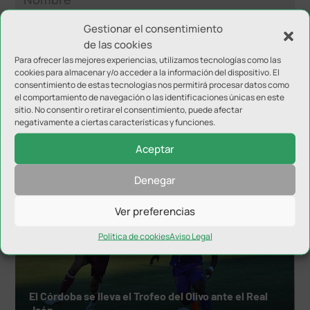
Gestionar el consentimiento
de las cookies
Para ofrecer las mejores experiencias, utilizamos tecnologías como las
cookies para almacenar y/o acceder a la información del dispositivo. El
consentimiento de estas tecnologías nos permitirá procesar datos como
el comportamiento de navegación o las identificaciones únicas en este
sitio. No consentir o retirar el consentimiento, puede afectar
negativamente a ciertas características y funciones.
NOTICIAS RELACIONADAS
Aceptar
Denegar
Ver preferencias
Política de cookies
Aviso Legal
El Córdoba se lleva el Trofeo del Olivo ante el Real
Jaén