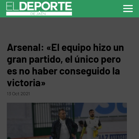
Arsenal: «El equipo hizo un
gran partido, el único pero
es no haber conseguido la
victoria»
13 Oct 2021