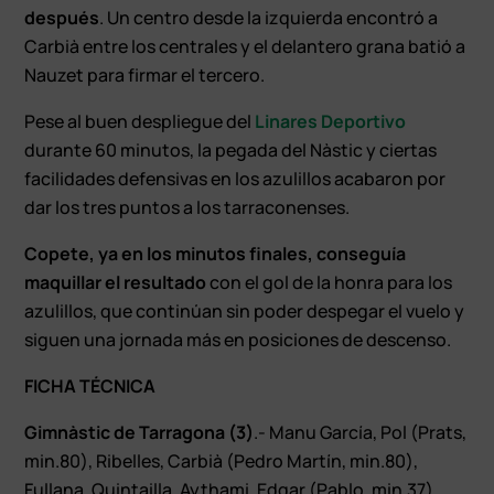
después
. Un centro desde la izquierda encontró a
Carbià entre los centrales y el delantero grana batió a
Nauzet para firmar el tercero.
Pese al buen despliegue del
Linares Deportivo
durante 60 minutos, la pegada del Nàstic y ciertas
facilidades defensivas en los azulillos acabaron por
dar los tres puntos a los tarraconenses.
Copete, ya en los minutos finales, conseguía
maquillar el resultado
con el gol de la honra para los
azulillos, que continúan sin poder despegar el vuelo y
siguen una jornada más en posiciones de descenso.
FICHA TÉCNICA
Gimnàstic de Tarragona (3)
.- Manu García, Pol (Prats,
min.80), Ribelles, Carbià (Pedro Martín, min.80),
Fullana, Quintailla, Aythami, Edgar (Pablo, min.37),