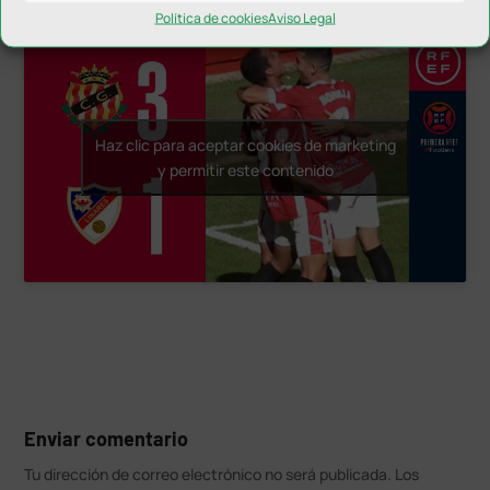
Deportivo en el Nou Stadi.
Política de cookies
Aviso Legal
Haz clic para aceptar cookies de marketing
y permitir este contenido
Enviar comentario
Tu dirección de correo electrónico no será publicada.
Los