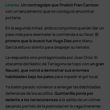
Linares
.
Un contragolpe que finalizó Fran Carnicer
con un lanzamiento que no consiguió encontrar
portería.
En la segunda mitad, ambos conjuntos querían dar un
paso más para desnivelar la contienda a su favor.
El
primero que lo buscó fue Hugo Díaz
pero Manu
García estuvo atento para despejar su remate.
La respuesta vino protagonizada por Joan Oriol. El
atacante del Nàstic de Tarragona se topó con
un gran
Nauzet, que volvió a demostrar sus enormes
habilidades bajo los palos
para impedir el gol local.
Y a balón parado volvieron a emerger las debilidades
defensivas de los azulillos.
Quintanilla ponía por
delante a los tarraconenses
a la salida de un córner
sacando partido de la pasividad en la zaga linarense