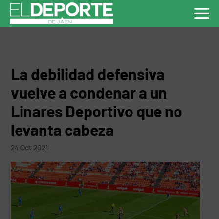
La debilidad defensiva
vuelve a condenar a un
Linares Deportivo que no
levanta cabeza
24 Oct 2021