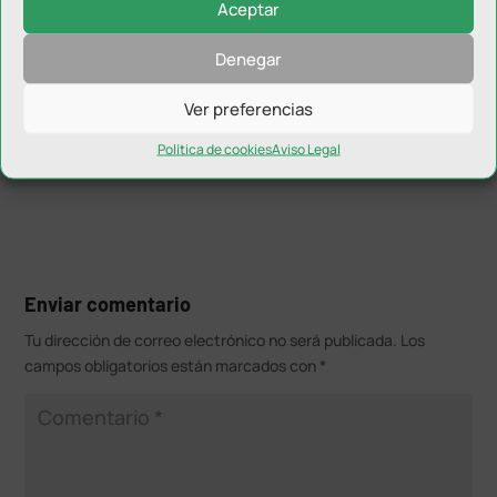
Aceptar
El sábado 22 de mayo a las 20:00 horas
habrá más de
un jiennense con ganas de que Álvaro Alcázar suba
Denegar
un peldaño más
en su trayectoria deportiva.
Ver preferencias
Política de cookies
Aviso Legal
Enviar comentario
Tu dirección de correo electrónico no será publicada.
Los
campos obligatorios están marcados con
*