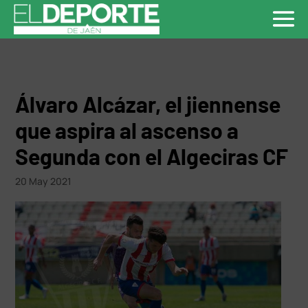
Álvaro Alcázar, el jiennense
que aspira al ascenso a
Segunda con el Algeciras CF
20 May 2021