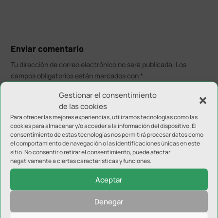
Enviar comentario
Tu dirección de correo electrónico no será publicada.
Los
campos obligatorios están marcados con
*
Gestionar el consentimiento
de las cookies
Para ofrecer las mejores experiencias, utilizamos tecnologías como las
cookies para almacenar y/o acceder a la información del dispositivo. El
consentimiento de estas tecnologías nos permitirá procesar datos como
el comportamiento de navegación o las identificaciones únicas en este
sitio. No consentir o retirar el consentimiento, puede afectar
negativamente a ciertas características y funciones.
Aceptar
Denegar