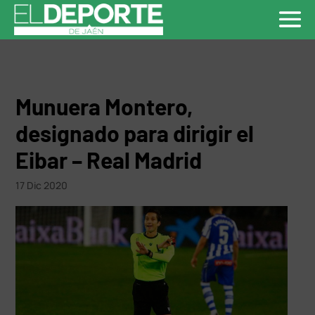
Munuera Montero,
designado para dirigir el
Eibar – Real Madrid
17 Dic 2020