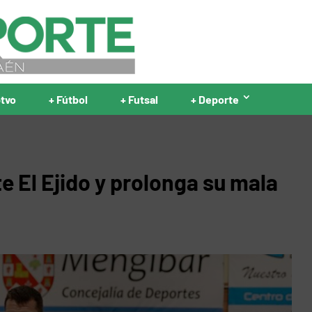
ptvo
+ Fútbol
+ Futsal
+ Deporte
e El Ejido y prolonga su mala