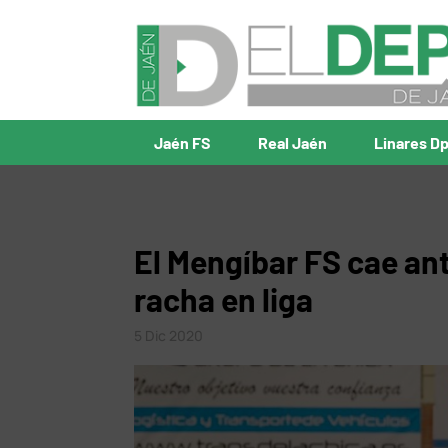
Jaén FS
Real Jaén
Linares D
El Mengíbar FS cae ant
racha en liga
5 Dic 2020