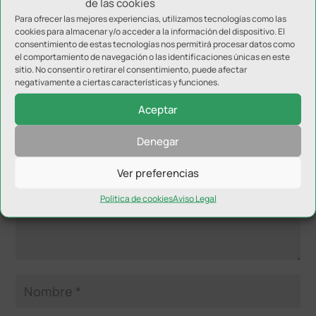
de las cookies
Para ofrecer las mejores experiencias, utilizamos tecnologías como las
cookies para almacenar y/o acceder a la información del dispositivo. El
consentimiento de estas tecnologías nos permitirá procesar datos como
el comportamiento de navegación o las identificaciones únicas en este
sitio. No consentir o retirar el consentimiento, puede afectar
negativamente a ciertas características y funciones.
Enviar comentario
Tu dirección de correo electrónico no será publicada.
Los
Aceptar
campos obligatorios están marcados con
*
Denegar
Ver preferencias
Política de cookies
Aviso Legal