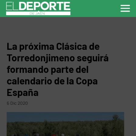
La próxima Clásica de
Torredonjimeno seguirá
formando parte del
calendario de la Copa
España
6 Dic 2020