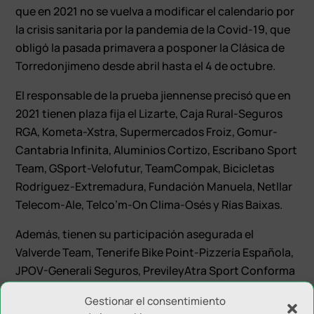
que en 2021 no se vuelva a modificar el calendario por
la crisis sanitaria por la pandemia de la Covid-19, que
obligó la pasada primavera a posponer la Clásica de
Torredonjimeno desde abril hasta el 4 de octubre.
El responsable de la prueba jiennense precisó que en
2021 tienen plaza fija el Lizarte, Caja Rural-Seguros
RGA, Kometa-Xstra, Supermercados Froiz, Gomur-
Cantabria Infinita, Aluminios Cortizo, Escribano Sport
Team, GSport-Velofutur, TeamCompak, Bicicletas
Rodríguez-Extremadura, Fundación Manuela, Netllar
Telecom-Ale, Telco’m-On Clima-Osés y Rías Baixas.
Además, tienen su participación asegurada el
Valverde Team, Tenerife Bike Point-Pizzería Española,
JPOV-Generali Seguros, PrevileyAtra Sport Conforma
LPS, Antiga Casa Bellosolà-Girona y ArabayTeam.
Gestionar el consentimiento