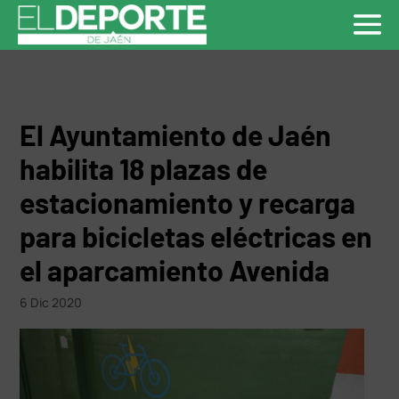
El Ayuntamiento de Jaén
habilita 18 plazas de
estacionamiento y recarga
para bicicletas eléctricas en
el aparcamiento Avenida
6 Dic 2020