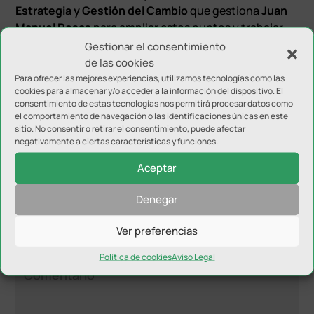
Estrategia y Gestión del Cambio
que gestiona
Juan
Manuel
Rosas
para ampliar estos puntos y trabajar
en la delimitación y normalización de itinerarios para
Gestionar el consentimiento
el uso de la bici, como el que uniría el campus de Las
de las cookies
Lagunillas con el centro de la ciudad a través del
Para ofrecer las mejores experiencias, utilizamos tecnologías como las
cookies para almacenar y/o acceder a la información del dispositivo. El
Bulevar.
consentimiento de estas tecnologías nos permitirá procesar datos como
el comportamiento de navegación o las identificaciones únicas en este
sitio. No consentir o retirar el consentimiento, puede afectar
negativamente a ciertas características y funciones.
Aceptar
Denegar
Enviar comentario
Tu dirección de correo electrónico no será publicada.
Los
Ver preferencias
campos obligatorios están marcados con
*
Política de cookies
Aviso Legal