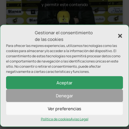
y permitir este contenido
Gestionar el consentimiento
de las cookies
Para ofrecer las mejores experiencias, utilizamos tecnologías como las
cookies para almacenar y/o acceder a la información del dispositivo. El
consentimiento de estas tecnologías nos permitirá procesar datos como
el comportamiento de navegación o las identificaciones únicas en este
sitio. No consentir o retirar el consentimiento, puede afectar
negativamente a ciertas características y funciones.
Aceptar
Enviar comentario
Denegar
Tu dirección de correo electrónico no será publicada.
Los
campos obligatorios están marcados con
*
Ver preferencias
Política de cookies
Aviso Legal