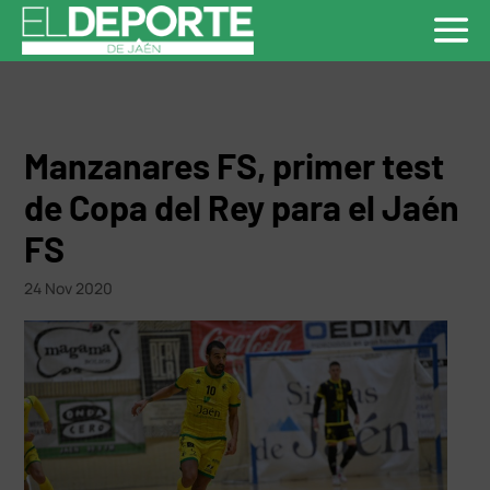
Manzanares FS, primer test
de Copa del Rey para el Jaén
FS
24 Nov 2020