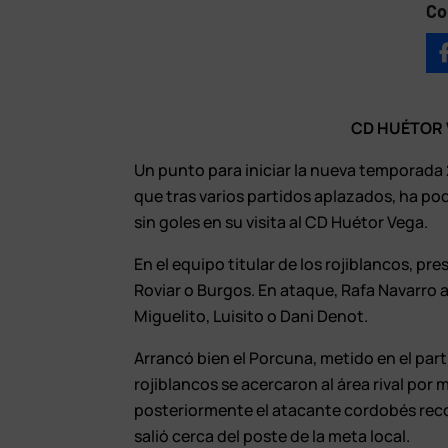
Co
CD HUÉTOR 
Un punto para iniciar la nueva temporada 
que tras varios partidos aplazados, ha p
sin goles en su visita al CD Huétor Vega.
En el equipo titular de los rojiblancos, p
Roviar o Burgos. En ataque, Rafa Navarro
Miguelito, Luisito o Dani Denot.
Arrancó bien el Porcuna, metido en el part
rojiblancos se acercaron al área rival por
posteriormente el atacante cordobés reco
salió cerca del poste de la meta local.