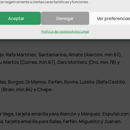
tar negativamente a ciertas características y funciones.
ndo el choque se convirtió en correcalles.
sticia tras lo visto sobre el césped del Municipal de Las
Aceptar
Denegar
Ver preferencia
ro, que mantuvieron su portería imbatida y mostraron buena
Política de cookies
Aviso Legal
jo, Rafa Martínez, Santamarina, Amate (Alarcón, min.67),
Martos (Correa, min.67), Dani Montero (Oro, min.78) y
las, Burgos, Di Menno, Farfán, Rovira, Luisito (Rafa Castillo,
 (Brian, min.84) y Chepe.
r Vega, tarjeta amarilla para Alarcón y Márquez. Expulsó con
a, tarjeta amarilla para Salas, Farfán, Miguelito y Juanan.