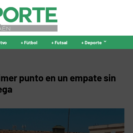
ptvo
+ Fútbol
+ Futsal
+ Deporte
imer punto en un empate sin
ega