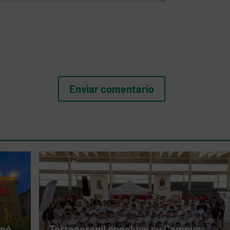
inó
Torreperogil concluye su Campus