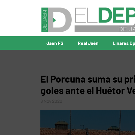
Jaén FS
Real Jaén
Linares D
El Porcuna suma su pr
goles ante el Huétor V
8 Nov 2020