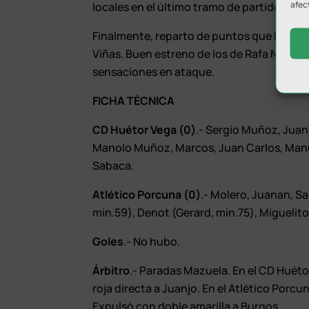
afec
locales en el último tramo de partido, cua
Finalmente, reparto de puntos que hacía ju
Viñas. Buen estreno de los de Rafa Navar
sensaciones en ataque.
FICHA TÉCNICA
CD Huétor Vega (0)
.- Sergio Muñoz, Juan
Manolo Muñoz, Marcos, Juan Carlos, Manu 
Sabaca.
Atlético Porcuna (0)
.- Molero, Juanan, Sa
min.59), Denot (Gerard, min.75), Miguelito
Goles
.- No hubo.
Árbitro
.- Paradas Mazuela. En el CD Huéto
roja directa a Juanjo. En el Atlético Porcun
Expulsó con doble amarilla a Burgos.