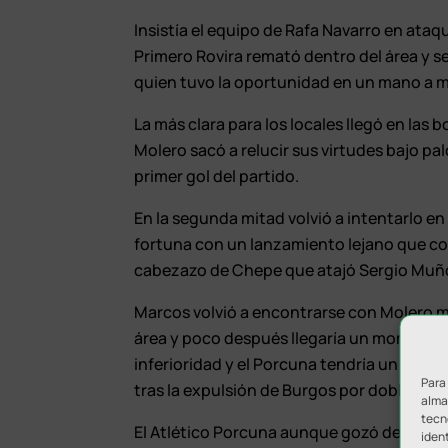
Insistía el equipo de Rafa Navarro en ataq
Primero Rovira remató dentro del área y 
quien tuvo la oportunidad en un mano a m
La más clara para los locales llegó en las 
Molero sacó a relucir sus virtudes bajo pa
primer gol del partido.
En la segunda mitad volvió a intentarlo e
fortuna con un lanzamiento lejano que c
cabezazo de Chepe que atajó Sergio Muñ
Marcos volvió a encontrarse con Molero m
área y poco después llegaría un momento 
inferioridad y el Porcuna tendría un juga
Para
tras la expulsión de Burgos por doble amar
almac
tecn
El Atlético Porcuna aunque gozó del algun
ident