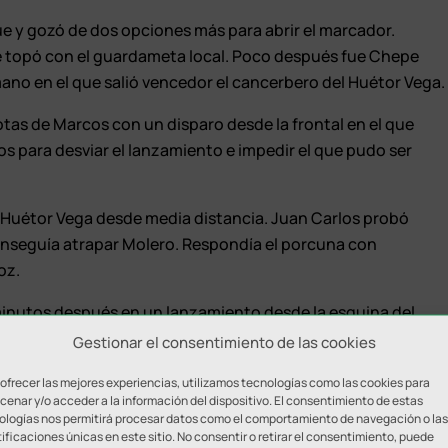
ue y gozó de dos opciones más para abrir el marcador.
se topó con el guardameta local. Poco después fue Chepe
ano en el que salió vencedor el cancerbero del Huétor Vega.
botas de Marcos con un disparo desde la frontal en el que
los para desviar el lanzamiento e impedir el que pudo ser
n Huétor Vega desde media distancia. Juan Carlos probó
onseguía atrapar Molero. Respondía el porcuna con
oz.
inutos después en un lanzamiento desde la esquina del
clave en el encuentro. El Huétor Vega quedaba en
Gestionar el consentimiento de las cookies
dor más durante 20 minutos, aunque se igualó la situación
 ofrecer las mejores experiencias, utilizamos tecnologías como las cookies para
illa.
enar y/o acceder a la información del dispositivo. El consentimiento de estas
ologías nos permitirá procesar datos como el comportamiento de navegación o las
as opciones a favor pero también sufrió el empuje de los
ificaciones únicas en este sitio. No consentir o retirar el consentimiento, puede