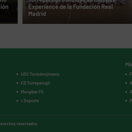
ción
Experience de la Fundación Real
Madrid
Má
UDC Torredonjimeno
F
CD Torreperogil
A
Mengíbar FS
A
+ Deporte
P
 derechos reservados.