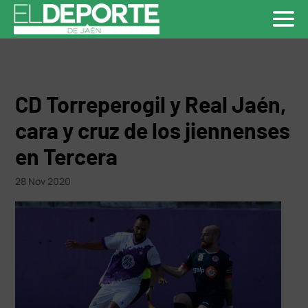
CD Torreperogil y Real Jaén,
cara y cruz de los jiennenses
en Tercera
28 Nov 2020