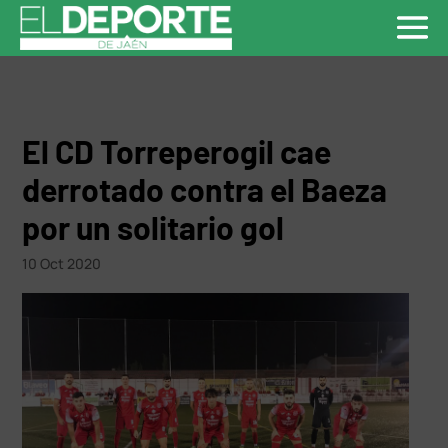
El CD Torreperogil cae
derrotado contra el Baeza
por un solitario gol
10 Oct 2020