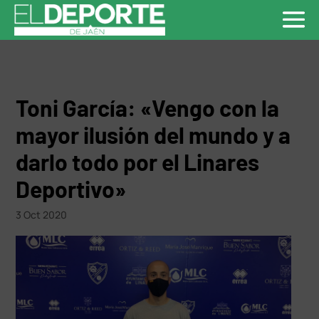
Toni García: «Vengo con la
mayor ilusión del mundo y a
darlo todo por el Linares
Deportivo»
3 Oct 2020