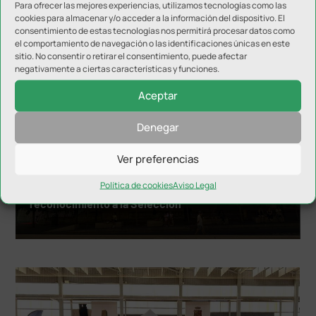
Para ofrecer las mejores experiencias, utilizamos tecnologías como las
cookies para almacenar y/o acceder a la información del dispositivo. El
consentimiento de estas tecnologías nos permitirá procesar datos como
NOTICIAS RELACIONADAS
el comportamiento de navegación o las identificaciones únicas en este
sitio. No consentir o retirar el consentimiento, puede afectar
negativamente a ciertas características y funciones.
Aceptar
Denegar
Ver preferencias
Política de cookies
Aviso Legal
El Ayuntamiento de Jaén se iluminó como
reconocimiento a la Selección