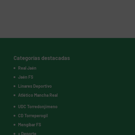
Categorías destacadas
Real Jaén
Jaén FS
Linares Deportivo
Atlético Mancha Real
UDC Torredonjimeno
CD Torreperogil
Mengíbar FS
+ Deporte