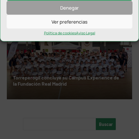
Denegar
Ver preferencias
Política de cookies
Aviso Legal
Torreperogil concluye su Campus Experience de
la Fundación Real Madrid