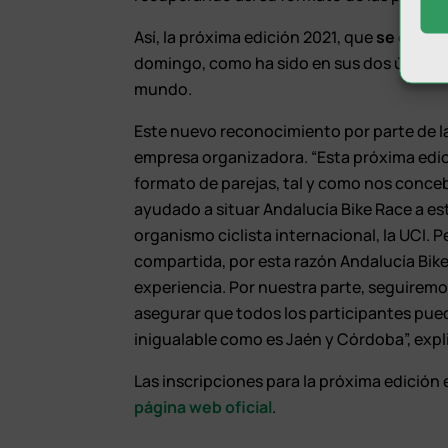
Así, la próxima edición 2021, que
se celebr
domingo, como ha sido en sus dos últimas 
mundo.
Este nuevo reconocimiento por parte de 
empresa organizadora. “Esta próxima edici
formato de parejas, tal y como nos conceb
ayudado a situar Andalucía Bike Race a es
organismo ciclista internacional, la UCI
compartida, por esta razón Andalucía Bike
experiencia. Por nuestra parte, seguiremo
asegurar que todos los participantes pue
inigualable como es Jaén y Córdoba”, expl
Las inscripciones para la próxima edición 
página web oficial
.