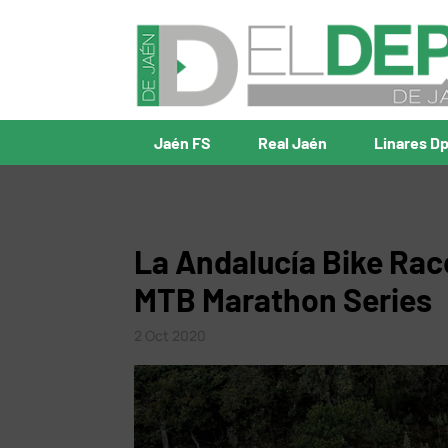
Jaén FS
Real Jaén
Linares D
La Andalucía Bike Race
MTB Marathon Series
2 Oct 2020