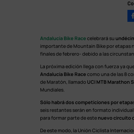
Co
Andalucía Bike Race
celebrará su
undécima
importante de Mountain Bike por etapas na
finales de febrero- debido a las circunstan
La próxima edición llega con fuerza ya qu
Andalucía Bike Race
como una de las 8 co
de Maratón, llamado
UCI MTB Marathon S
Mundiales.
Sólo habrá dos competiciones por etapa
seis restantes serán en formato individual
para formar parte de este
nuevo circuito 
De este modo, la Unión Ciclista Internaci