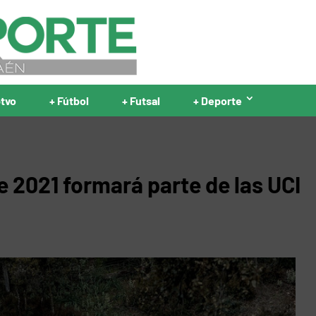
ptvo
+ Fútbol
+ Futsal
+ Deporte
 2021 formará parte de las UCI