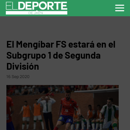
El Mengíbar FS estará en el
Subgrupo 1 de Segunda
División
16 Sep 2020