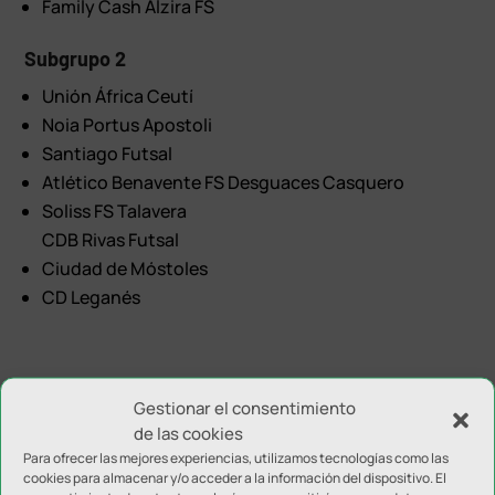
Family Cash Alzira FS
Subgrupo 2
Unión África Ceutí
Noia Portus Apostoli
Santiago Futsal
Atlético Benavente FS Desguaces Casquero
Soliss FS Talavera
CDB Rivas Futsal
Ciudad de Móstoles
CD Leganés
Gestionar el consentimiento
de las cookies
Para ofrecer las mejores experiencias, utilizamos tecnologías como las
cookies para almacenar y/o acceder a la información del dispositivo. El
Enviar comentario