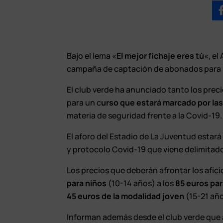
Bajo el lema «
El mejor fichaje eres tú
«, el
campaña de captación de abonados para 
El club verde ha anunciado tanto los prec
para un c
urso que estará marcado por las
materia de seguridad frente a la Covid-19.
El aforo del Estadio de La Juventud estará
y protocolo Covid-19 que viene delimitado
Los precios que deberán afrontar los afic
para niños
(10-14 años) a los
85 euros par
45 euros de la modalidad joven
(15-21 año
Informan además desde el club verde que 