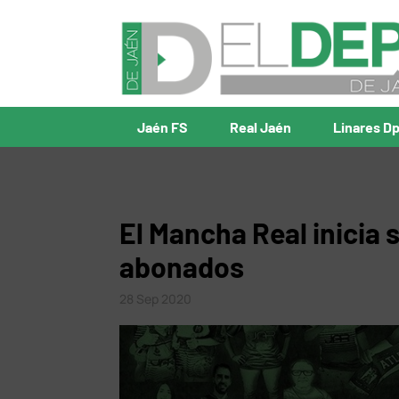
Jaén FS
Real Jaén
Linares D
El Mancha Real inicia
abonados
28 Sep 2020