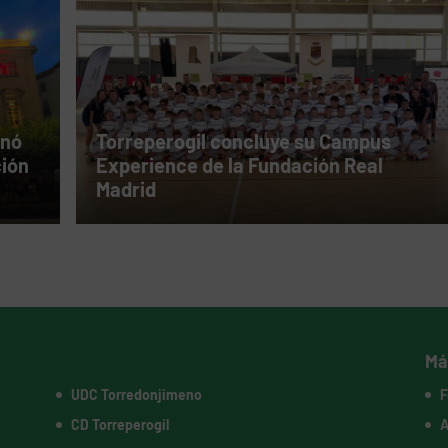
inó
Torreperogil concluye su Campus
ción
Experience de la Fundación Real
Madrid
Má
UDC Torredonjimeno
F
CD Torreperogil
A