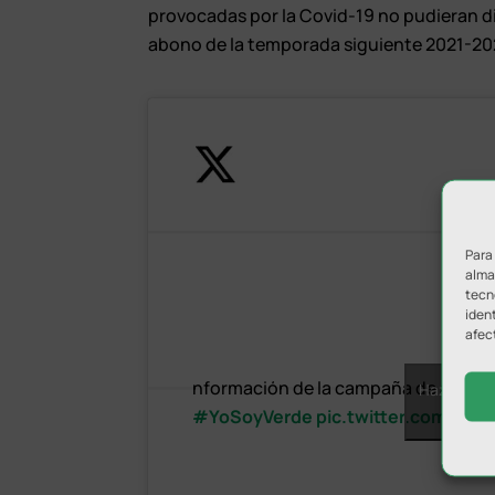
provocadas por la Covid-19 no pudieran di
abono de la temporada siguiente 2021-20
Para
almac
tecn
ident
afec
nformación de la campaña de abonad
Haz clic p
#YoSoyVerde
pic.twitter.com/pK
y