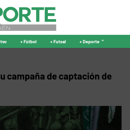
ptvo
+ Fútbol
+ Futsal
+ Deporte
 su campaña de captación de