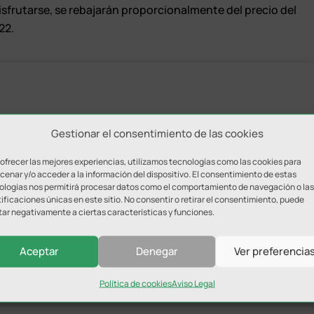
sfrutarse, se rebajarán proporcionalmente del precio del
22.
Gestionar el consentimiento de las cookies
 ofrecer las mejores experiencias, utilizamos tecnologías como las cookies para
enar y/o acceder a la información del dispositivo. El consentimiento de estas
ologías nos permitirá procesar datos como el comportamiento de navegación o las
ificaciones únicas en este sitio. No consentir o retirar el consentimiento, puede
tar negativamente a ciertas características y funciones.
— Atlético Mancha Real
os: ℝ ℂℍ ℝ .
ara aceptar cookies de marketing
Aceptar
Denegar
Ver preferencia
(@atmanchareal)
September 27,
XMyqrESX
 permitir este contenido
2020
Política de cookies
Aviso Legal