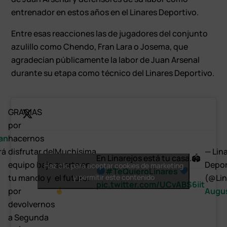
entrenador en estos años en el Linares Deportivo.
Entre esas reacciones las de jugadores del conjunto
azulillo como Chendo, Fran Lara o Josema, que
agradecían públicamente la labor de Juan Arsenal
durante su etapa como técnico del Linares Deportivo.
GRACIAS
por
an
hacernos
rá
disfrutar del
Muchísima
— Lin
En Linarejos está tu casa.🏟
equipo bajo
suerte en
Depor
Haz clic para aceptar cookies de marketing
#TeQuieroLinares
tu mando y
el futuro.
y permitir este contenido
(@Lin
pic.twitter.com/UCvABS6iit
por
Augus
devolvernos
a Segunda