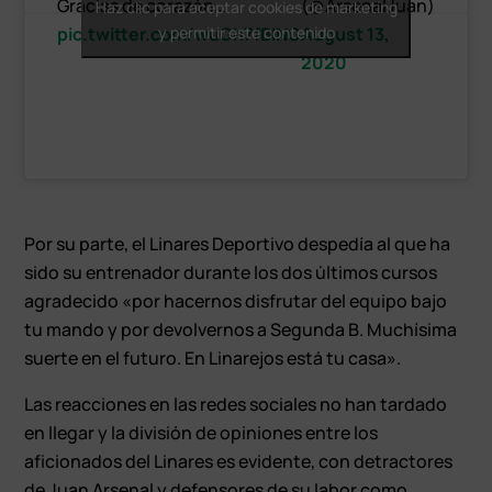
Gracias de corazón…
(@ArsenalJuan)
Haz clic para aceptar cookies de marketing
pic.twitter.com/wuGh7fBING
y permitir este contenido
August 13,
2020
Por su parte, el Linares Deportivo despedía al que ha
sido su entrenador durante los dos últimos cursos
agradecido «por hacernos disfrutar del equipo bajo
tu mando y por devolvernos a Segunda B. Muchísima
suerte en el futuro. En Linarejos está tu casa».
Las reacciones en las redes sociales no han tardado
en llegar y la división de opiniones entre los
aficionados del Linares es evidente, con detractores
de Juan Arsenal y defensores de su labor como