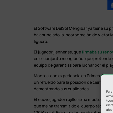
El Software DelSol Mengíbar ya tiene su pr
ha anunciado la incorporación de Víctor 
liguero.
El jugador jiennense, que
firmaba su renov
en el conjunto mengibeño, que pretende r
equipo de garantías para luchar por el play
Montes, con experiencia en Primera Divisió
un refuerzo para la posición de cierre. U
demostrando sus cualidades.
Para
almac
El nuevo jugador rojillo se ha mostrado i
tecn
ident
que me ha transmitido el cuerpo técnico y 
afec
100% en el día a día y luchando al máximo 