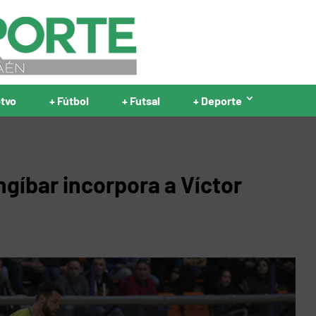
ptvo
+ Fútbol
+ Futsal
+ Deporte
ngíbar incorpora a Víctor