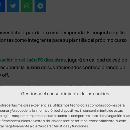
imer fichaje para la próxima temporada. El conjunto rojillo
Montes como integrante para su plantilla del próximo curso
ación en el Jaén FS días atrás
, jugará en calidad de cedido
ecuperar la ilusión de sus aficionados confeccionando un
 off.
n en el Jaén Paraíso Interior y Viña Albali Valdepeñas, será
Gestionar el consentimiento de las cookies
n puesto en el que poco a poco ha ido adaptándose y
 ofrecer las mejores experiencias, utilizamos tecnologías como las cookies para
enar y/o acceder a la información del dispositivo. El consentimiento de estas
lusionado con este nuevo proyecto: «Agradezco la confianza
ologías nos permitirá procesar datos como el comportamiento de navegación o las
ificaciones únicas en este sitio. No consentir o retirar el consentimiento, puede
el esfuerzo realizado por la directiva. Lo devolveré dando el
tar negativamente a ciertas características y funciones.
por los objetivos del club. Estoy deseando sentir el aliento