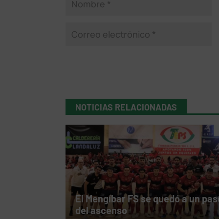
NOTICIAS RELACIONADAS
El Mengíbar FS se quedó a un pas
del ascenso