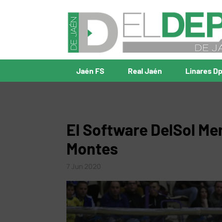
Jaén FS
Real Jaén
Linares D
El Software DelSol Me
Montes
7 Jun 2020