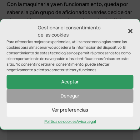
Con la maquinaria ya en funcionamiento, queda por
saber si algún grupo de aficionados verdes decide dar
el paso al frente para seguir gestionando el Atlético
Gestionar el consentimiento
Mancha Real durante los próximos años.
de las cookies
Para ofrecer las mejores experiencias, utilizamos tecnologías como las
cookies para almacenar y/o acceder a la información del dispositivo. El
consentimiento de estas tecnologías nos permitirá procesar datos como
el comportamiento de navegación o las identificaciones únicas en este
sitio. No consentir o retirar el consentimiento, puede afectar
negativamente a ciertas características y funciones.
Enviar comentario
Aceptar
Tu dirección de correo electrónico no será publicada.
Los
campos obligatorios están marcados con
*
Denegar
Ver preferencias
Política de cookies
Aviso Legal