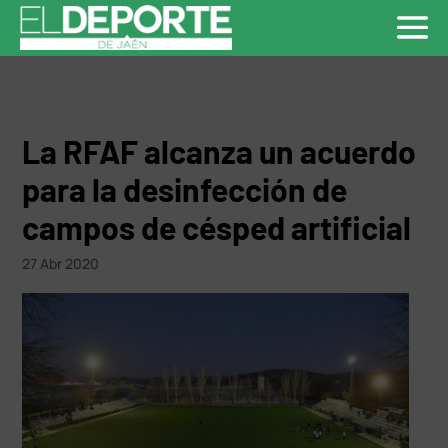
La RFAF alcanza un acuerdo
para la desinfección de
campos de césped artificial
27 Abr 2020