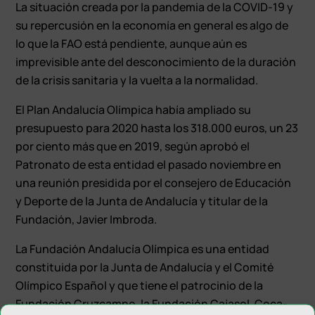
La situación creada por la pandemia de la COVID-19 y
su repercusión en la economía en general es algo de
lo que la FAO está pendiente, aunque aún es
imprevisible ante del desconocimiento de la duración
de la crisis sanitaria y la vuelta a la normalidad.
El Plan Andalucía Olímpica había ampliado su
presupuesto para 2020 hasta los 318.000 euros, un 23
por ciento más que en 2019, según aprobó el
Patronato de esta entidad el pasado noviembre en
una reunión presidida por el consejero de Educación
y Deporte de la Junta de Andalucía y titular de la
Fundación, Javier Imbroda.
La Fundación Andalucía Olímpica es una entidad
constituida por la Junta de Andalucía y el Comité
Olímpico Español y que tiene el patrocinio de la
Fundación Cruzcampo, la Fundación Cajasol, Coca-