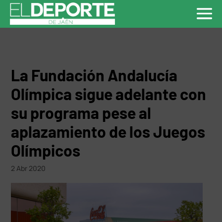
La Fundación Andalucía
Olímpica sigue adelante con
su programa pese al
aplazamiento de los Juegos
Olímpicos
2 Abr 2020