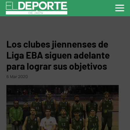
Los clubes jiennenses de
Liga EBA siguen adelante
para lograr sus objetivos
6 Mar 2020