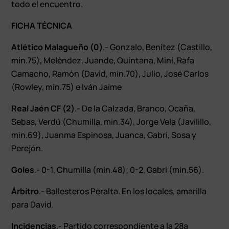
todo el encuentro.
FICHA TÉCNICA
Atlético Malagueño (0)
.- Gonzalo, Benítez (Castillo,
min.75), Meléndez, Juande, Quintana, Mini, Rafa
Camacho, Ramón (David, min.70), Julio, José Carlos
(Rowley, min.75) e Iván Jaime
Real Jaén CF (2)
.- De la Calzada, Branco, Ocaña,
Sebas, Verdú (Chumilla, min.34), Jorge Vela (Javilillo,
min.69), Juanma Espinosa, Juanca, Gabri, Sosa y
Perejón.
Goles
.- 0-1, Chumilla (min.48); 0-2, Gabri (min.56).
Árbitro
.- Ballesteros Peralta. En los locales, amarilla
para David.
Incidencias
.- Partido correspondiente a la 28ª