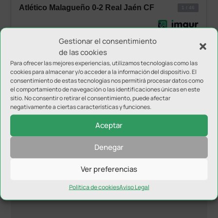
Gestionar el consentimiento
de las cookies
Para ofrecer las mejores experiencias, utilizamos tecnologías como las
cookies para almacenar y/o acceder a la información del dispositivo. El
consentimiento de estas tecnologías nos permitirá procesar datos como
el comportamiento de navegación o las identificaciones únicas en este
sitio. No consentir o retirar el consentimiento, puede afectar
negativamente a ciertas características y funciones.
Enviar comentario
Aceptar
Tu dirección de correo electrónico no será publicada.
Los
campos obligatorios están marcados con
*
Denegar
Ver preferencias
Política de cookies
Aviso Legal