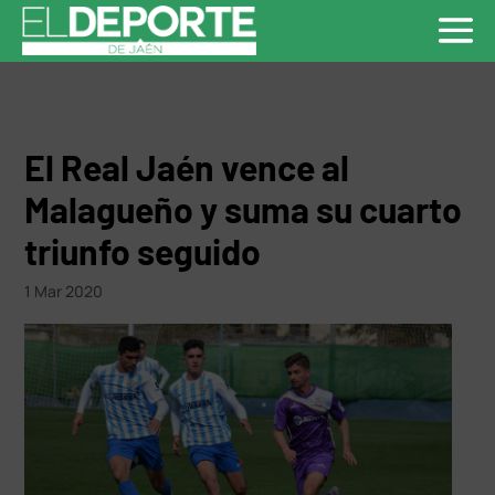
El Real Jaén vence al
Malagueño y suma su cuarto
triunfo seguido
1 Mar 2020