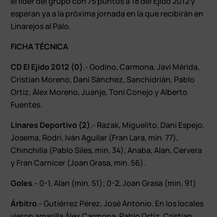
el líder del grupo con 75 puntos a 18 del Ejido 2012 y
esperan ya a la próxima jornada en la que recibirán en
Linarejos al Palo.
FICHA TÉCNICA
CD El Ejido 2012 (0)
.- Godino, Carmona, Javi Mérida,
Cristian Moreno, Dani Sánchez, Sanchidrián, Pablo
Ortiz, Álex Moreno, Juanje, Toni Conejo y Alberto
Fuentes.
Linares Deportivo (2)
.- Razak, Miguelito, Dani Espejo,
Josema, Rodri, Iván Aguilar (Fran Lara, min. 77),
Chinchilla (Pablo Siles, min. 34), Anaba, Alan, Cervera
y Fran Carnicer (Joan Grasa, min. 56).
Goles
.- 0-1, Alan (min. 51); 0-2, Joan Grasa (min. 91)
Árbitro
.- Gutiérrez Pérez, José Antonio. En los locales
vieron amarilla Álex Carmona, Pablo Ortiz, Cristian