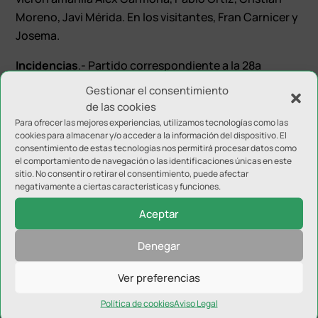
Moreno, Javi Mérida. En los visitantes, Fran Carnicer y
Josema.
Incidencias
.- Partido correspondiente a la 28ª
jornada del Campeonato Nacional de Liga del Grupo
Gestionar el consentimiento
IX de Tercera División entre CD El Ejido 2012 y el
de las cookies
Linares Deportivo en el estadio de Santo Domingo.
Para ofrecer las mejores experiencias, utilizamos tecnologías como las
cookies para almacenar y/o acceder a la información del dispositivo. El
consentimiento de estas tecnologías nos permitirá procesar datos como
el comportamiento de navegación o las identificaciones únicas en este
sitio. No consentir o retirar el consentimiento, puede afectar
negativamente a ciertas características y funciones.
Aceptar
Enviar comentario
Denegar
Tu dirección de correo electrónico no será publicada.
Los
campos obligatorios están marcados con
*
Ver preferencias
Política de cookies
Aviso Legal