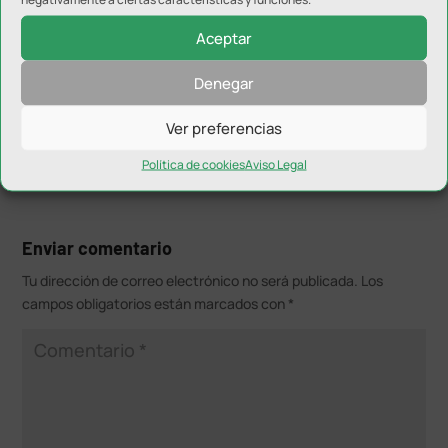
Incidencias
.- Partido correspondiente a la 25ª
Aceptar
jornada del Campeonato Nacional de Liga del Grupo
IX de Tercera División entre el Linares Deportivo y el
Denegar
UD Almería B en el Estadio Municipal de Linareos.
Ver preferencias
Política de cookies
Aviso Legal
Enviar comentario
Tu dirección de correo electrónico no será publicada.
Los
campos obligatorios están marcados con
*