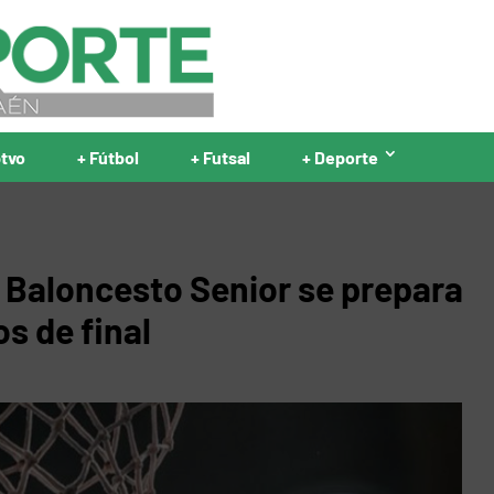
ptvo
+ Fútbol
+ Futsal
+ Deporte
 Baloncesto Senior se prepara
os de final