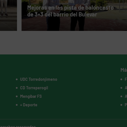
Mejoras en las pista de baloncesto
de 3×3 del barrio del Bulevar
Má
UDC Torredonjimeno
F
CD Torreperogil
A
Mengíbar FS
A
+ Deporte
P
 derechos reservados.