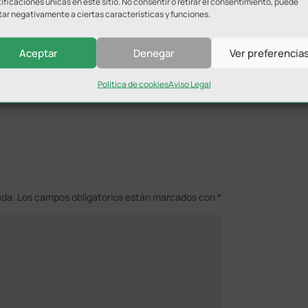
ificaciones únicas en este sitio. No consentir o retirar el consentimiento, puede
tar negativamente a ciertas características y funciones.
o.
 disputarán la Final A4 durante el fin de semana del 28 de
Aceptar
Denegar
Ver preferencia
Política de cookies
Aviso Legal
ada.
Los campos obligatorios están marcados con
*