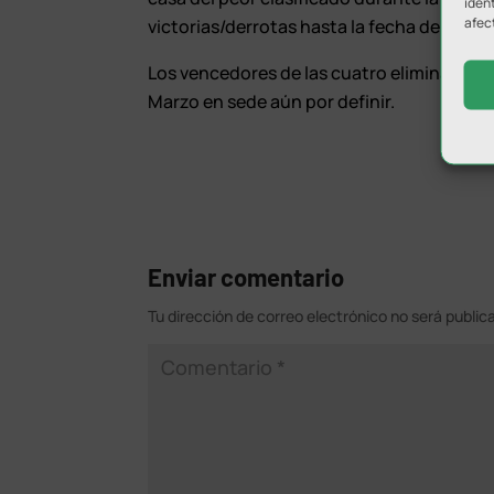
ident
afec
victorias/derrotas hasta la fecha del sorte
Los vencedores de las cuatro eliminatorias
Marzo en sede aún por definir.
Enviar comentario
Tu dirección de correo electrónico no será public