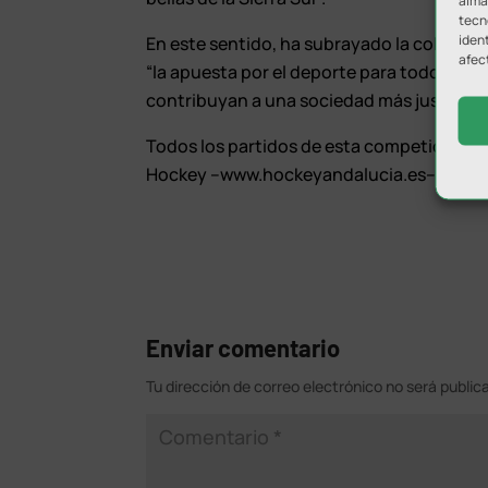
almac
tecn
ident
En este sentido, ha subrayado la colabora
afec
“la apuesta por el deporte para todos y 
contribuyan a una sociedad más justa, igua
Todos los partidos de esta competición po
Hockey –www.hockeyandalucia.es–.
Enviar comentario
Tu dirección de correo electrónico no será public