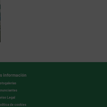
s información
otogalerías
nunciantes
viso Legal
olítica de cookies