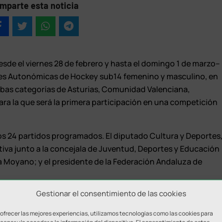
mparte esta noticia
esde el viernes 28 de febrero y hasta el domingo 1 de marzo–
nes Autonómicas de Hockey sub14 femenino y masculino, en
mbas categorías de Asturias, Comunidad Valenciana,
ara la que será la primera participación en una competición
los 24 partidos programados. El diputado Cultura y Deportes
tiva junto a la concejala de Juventud, Deportes y Educación
a Moyano; y el presidente de la Federación Andaluza de
Gestionar el consentimiento de las cookies
tacado la trayectoria de la localidad alcalaína en el ámbito
ientos permitirá dar a conocer una de las ciudades más
 ofrecer las mejores experiencias, utilizamos tecnologías como las cookies para