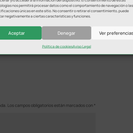
enar y/o acceder a la información del dispositivo. El consentimiento de estas
ologías nos permitirá procesar datos como el comportamiento de navegación o las
ificaciones únicas en este sitio. No consentir o retirar el consentimiento, puede
ción de la Diputación en una actividad que pone de relieve
tar negativamente a ciertas características y funciones.
todas, como un instrumento para la promoción de valores que
litaria y respetuosa”.
Aceptar
Denegar
Ver preferencia
drán verse a través de la web de la Federación Andaluza de
Política de cookies
Aviso Legal
ada.
Los campos obligatorios están marcados con
*