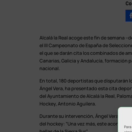
Co
Alcalá la Real acoge este fin de semana –d
el III Campeonato de España de Seleccio
el que se darán cita los combinados de a
Canarias, Galicia y Andalucía, formación p
nacional.
En total, 180 deportistas que disputarán 
Ángel Vera, ha presentado esta cita depor
del Ayuntamiento de Alcalá la Real, Palom
Hockey, Antonio Aguilera.
Durante su intervención, Ángel Vera ha des
del hockey: “Una vez más, este acontecim
Para
bellas de la Sierra Sur”.