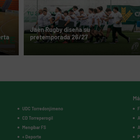
Jaén Rugby diseña su
erta
pretemporada 26/27
Má
UDC Torredonjimeno
F
CD Torreperogil
A
Mengíbar FS
A
+ Deporte
P