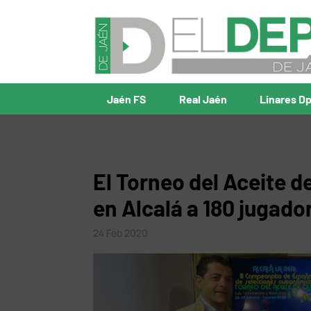
Jaén FS
Real Jaén
Linares D
El Torneo del Aceite d
en Alcalá a 180 jugado
24 Feb 2020