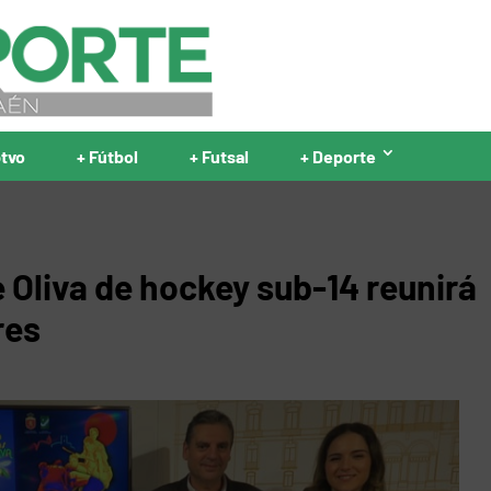
ptvo
+ Fútbol
+ Futsal
+ Deporte
e Oliva de hockey sub-14 reunirá
res