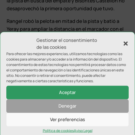
la pista en busca del empate y Bisontes Castellón no
desaprovechó la primera oportunidad que tuvo.
Rangel robó la pelota en mitad de la pista y batió a
Yeray para ampliar la distancia en el marcador con el
dos a cero. En los últimos compases del
Gestionar el consentimiento
enfrentamiento, Flores transformó el dos a uno con
de las cookies
estrategia de portero-jugador.
Para ofrecer las mejores experiencias, utilizamos tecnologías como las
cookies para almacenar y/o acceder a la información del dispositivo. El
En la acción final, Rangel anotó el segundo en su
consentimiento de estas tecnologías nos permitirá procesar datos como
el comportamiento de navegación o las identificaciones únicas en este
cuenta personal para cerrar el marcador con el tres a
sitio. No consentir o retirar el consentimiento, puede afectar
uno definitivo.
negativamente a ciertas características y funciones.
Aceptar
Denegar
Ver preferencias
Enviar comentario
Política de cookies
Aviso Legal