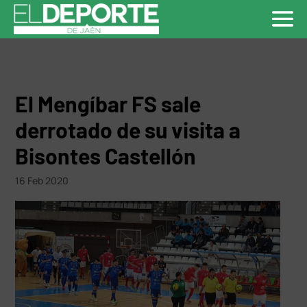
El Mengíbar FS sale
derrotado de su visita a
Bisontes Castellón
16 Feb 2020