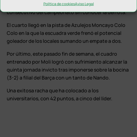
tres puntos en juego y encadenar el tercer partido
Política de cookies
Aviso Legal
consecutivo del campeonato sin conocer la derrota.
El cuarto llegó en la pista de Azulejos Moncayo Colo
Colo en la que la escuadra verde frenó el potencial
goleador de los locales sumando un empate a dos.
Por último, este pasado fin de semana, el cuadro
entrenado por Moli logró con sufrimiento alcanzar la
quinta jornada invicto tras imponerse sobre la bocina
(3-2) a filial del Barça con un tanto de Nando.
Una exitosa racha que ha colocado a los
universitarios, con 42 puntos, a cinco del líder.