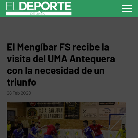
El Mengíbar FS recibe la
visita del UMA Antequera
con la necesidad de un
triunfo
28 Feb 2020